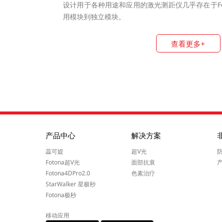
设计用于各种用途和应用的激光测距仪几乎存在于Fo
用模块到独立模块。
查看更多+
产品中心
解决方案
蕊可媞
超V光
Fotona超V光
面部抗衰
Fotona4DPro2.0
色素治疗
StarWalker 星极秒
Fotona极秒
移动应用